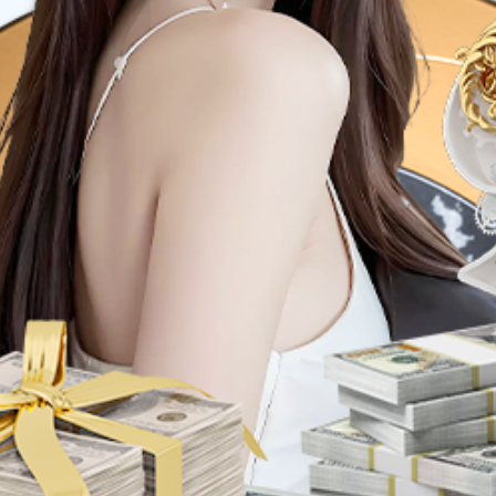
20K+
1.2M
日均赛事场次
月活跃用户
安全流程层
访问身份控制
采用IP定位、设备识
一道防线。