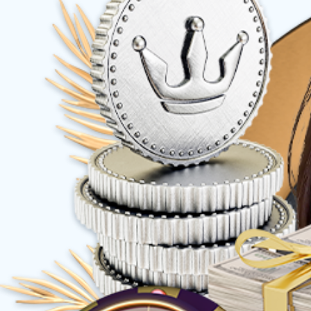
150+
覆盖国家与地区