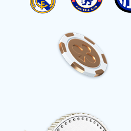
基于华体会体育官方